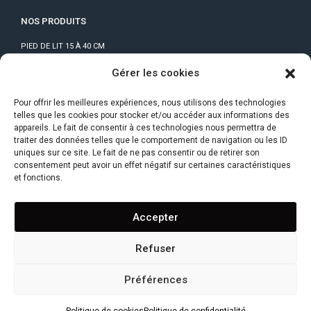
NOS PRODUITS
PIED DE LIT 15 À 40 CM
PIEDS DE LIT SANS PERÇAGE
Gérer les cookies
PIED DE LIT CENTRAL
KIT DE LIAISON POUR SOMMIERS
Pour offrir les meilleures expériences, nous utilisons des technologies
PIEDS DE MEUBLE
telles que les cookies pour stocker et/ou accéder aux informations des
appareils. Le fait de consentir à ces technologies nous permettra de
traiter des données telles que le comportement de navigation ou les ID
GUIDE DE MONTAGE
uniques sur ce site. Le fait de ne pas consentir ou de retirer son
CONSEILS ET ASTUCES
consentement peut avoir un effet négatif sur certaines caractéristiques
et fonctions.
F.A.Q
DROIT DE RETRACTATION
Accepter
CONTACT
Refuser
SUIVRE MA COMMANDE
Préférences
CONFIDENTIALITÉ
|
MENTIONS LÉGALES
|
CONDITIONS GÉNÉRALES DE VENTE
|